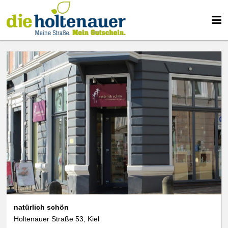
We use cookies
We use cookies and other technologies on our website. Some of these are
essential, while others help us to improve this website and your
experience. Personal data can be processed (e.g. IP addresses), e.g. B. for
personalized ads and content or ad and content measurement. You can
find more information about the use of your data in our
data protection
declaration. You can revoke or adjust your selection at any time under
Settings.
natürlich schön
Holtenauer Straße 53, Kiel